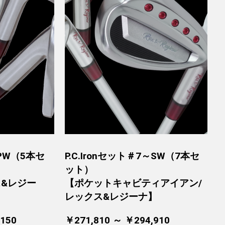
6～PW（5本セ
P.C.Ironセット＃7～SW（7本セ
ット）
ス&レジー
【ポケットキャビティアイアン/
レックス&レジーナ】
,150
￥271,810 ～ ￥294,910