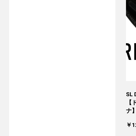
SL 
【
ナ
￥12