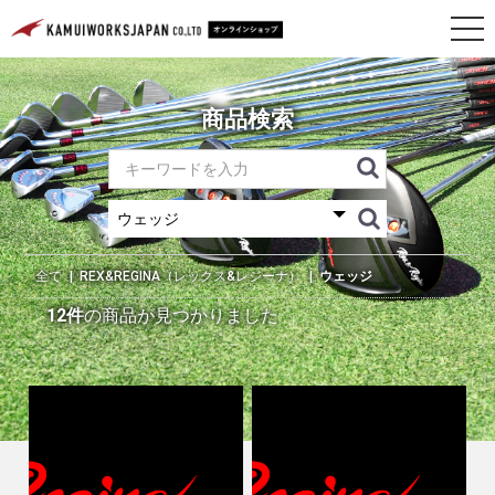
商品検索
全て
|
REX&REGINA（レックス&レジーナ）
|
ウェッジ
12件
の商品が見つかりました