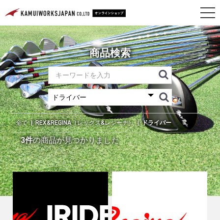
商品検索
全て
|
REX&REGINA（レックス&レジーナ）
|
ドライバー
3件
の商品が見つかりました